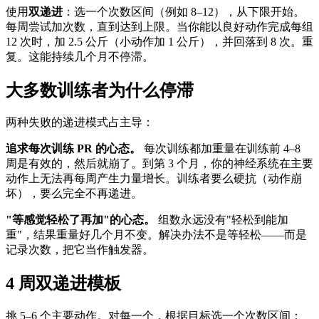
使用
双递进
：选一个次数区间（例如 8–12），从下限开始。
每周尝试加次数，直到达到上限。当你能以良好动作完成每组
12 次时，加 2.5 公斤（小动作加 1 公斤），并回落到 8 次。重
复。这能持续几个月不停滞。
大多数训练者为什么停滞
两种失败的递进模式占主导：
追求每次训练 PR 的心态。
每次训练都加重量在训练前 4–8
周是有效的，然后就崩了。到第 3 个月，你的神经系统在主要
动作上无法再每周产生力量增长。训练者要么硬抗（动作崩
坏），要么完全不再递进。
"等感觉轻松了再加"的心态。
组数永远没有"轻松到能加
重"，结果重量好几个月不变。解决办法不是等轻松——而是
记录次数，把它当作触发器。
4 周双递进模板
挑 5–6 个主要动作。对每一个，根据目标选一个次数区间：