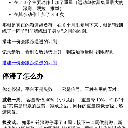
在 2–3 个主要动作上加了重量（运动单位募集量最大的
——深蹲、硬拉、推举）
在其余动作上加了 3–4 次
那就是真正的渐进超负荷。在 6 个月里复利下来，就是"我训
练了一阵子"和"我练出了身材"之间的区别。
搭建一份会跟踪递进的计划
记录组数，看到次数趋势上升，到该加重量时收到提醒。
搭建一份会跟踪递进的计划
停滞了怎么办
你会停滞。平台不是失败——它是信号。三种有用的应对：
减载一周。
容量降低 40%（少几组），重量降 10%。许多"平
台"其实是积累的疲劳。减载之后，同样的重量感觉更轻，递
进恢复。
换变式。
如果杠铃深蹲停滞了 4 周，接下来 4 周做前蹲。新