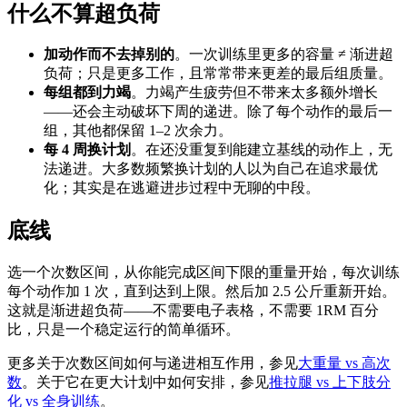
什么不算超负荷
加动作而不去掉别的
。一次训练里更多的容量 ≠ 渐进超
负荷；只是更多工作，且常常带来更差的最后组质量。
每组都到力竭
。力竭产生疲劳但不带来太多额外增长
——还会主动破坏下周的递进。除了每个动作的最后一
组，其他都保留 1–2 次余力。
每 4 周换计划
。在还没重复到能建立基线的动作上，无
法递进。大多数频繁换计划的人以为自己在追求最优
化；其实是在逃避进步过程中无聊的中段。
底线
选一个次数区间，从你能完成区间下限的重量开始，每次训练
每个动作加 1 次，直到达到上限。然后加 2.5 公斤重新开始。
这就是渐进超负荷——不需要电子表格，不需要 1RM 百分
比，只是一个稳定运行的简单循环。
更多关于次数区间如何与递进相互作用，参见
大重量 vs 高次
数
。关于它在更大计划中如何安排，参见
推拉腿 vs 上下肢分
化 vs 全身训练
。