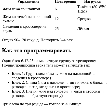
Упражнение
Повторения
Нагрузка
Тяжёлая (80–85%
Жим лёжа со штангой
6
1RM)
Жим гантелей на наклонной
12
Средняя
скамье
Сведения в кроссовере на
25
Лёгкая
грудь
Отдых 90–120 секунд. Повторить 3–4 раза.
Как это программировать
Один блок 6-12-25 на мышечную группу за тренировку.
Полная тренировка верха тела может выглядеть так:
Блок 1
: Грудь (жим лёжа → жим на наклонной →
сведения в кроссовере)
Блок 2
: Спина (тяга в наклоне → тяга нижнего блока →
разводка на задние дельты в кроссовере)
Блок 3
: Плечи (жим над головой → махи в стороны →
разводка в обратную сторону)
Три блока по три раунда — готово за 40 минут.