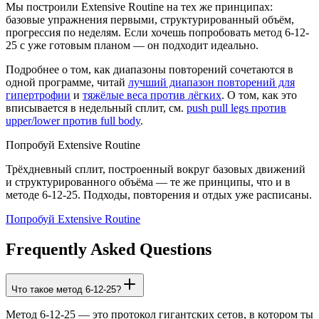
Мы построили Extensive Routine на тех же принципах:
базовые упражнения первыми, структурированный объём,
прогрессия по неделям. Если хочешь попробовать метод 6-12-
25 с уже готовым планом — он подходит идеально.
Подробнее о том, как диапазоны повторений сочетаются в
одной программе, читай
лучший диапазон повторений для
гипертрофии
и
тяжёлые веса против лёгких
. О том, как это
вписывается в недельный сплит, см.
push pull legs против
upper/lower против full body
.
Попробуй Extensive Routine
Трёхдневный сплит, построенный вокруг базовых движений
и структурированного объёма — те же принципы, что и в
методе 6-12-25. Подходы, повторения и отдых уже расписаны.
Попробуй Extensive Routine
Frequently Asked Questions
Что такое метод 6-12-25?
Метод 6-12-25 — это протокол гигантских сетов, в котором ты