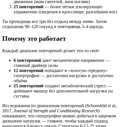
движение (жим гантелей, жим ногами)
25 повторений
— более лёгкое изолирующее
упражнение (сведения в кроссовере, разгибания ног)
Ты проходишь все три без отдыха между ними. Затем
отдыхаешь 90–120 секунд и повторяешь 3–4 раунда.
Почему это работает
Каждый диапазон повторений делает что-то своё:
6 повторений
дают механическое напряжение —
главный драйвер силы
12 повторений
попадают в «золотую середину»
гипертрофии — достаточно нагрузки и достаточно
объёма
25 повторений
создают метаболический стресс —
добивают мышцу без дополнительной нагрузки на
суставы
Исследования по диапазонам повторений (Schoenfeld et al.,
2017,
Journal of Strength and Conditioning Research
)
показывают, что гипертрофии можно добиться в широком
диапазоне нагрузок — главное, чтобы каждый подход
выполнялся близко к отказу. Структура 6-12-25 этому