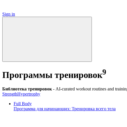
Sign in
9
Программы тренировок
Библиотека тренировок
-
AI-curated workout routines and training
Strength
Hypertrophy
Full Body
Программа для начинающих: Тренировка всего тела