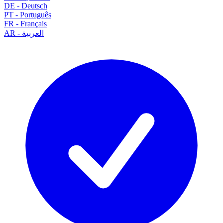
DE
-
Deutsch
PT
-
Português
FR
-
Français
العربية
-
AR