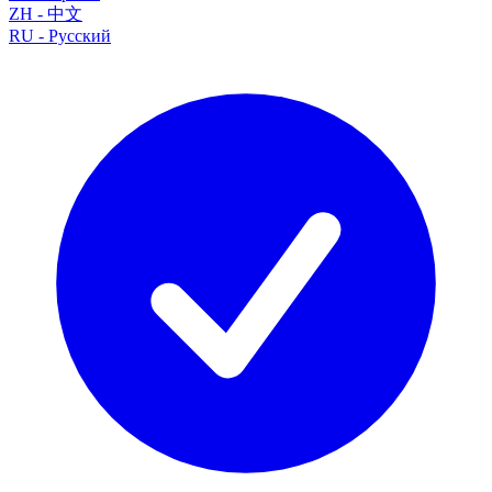
ZH
-
中文
RU
-
Русский