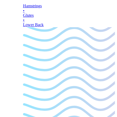
Hamstrings
•
Glutes
•
Lower Back