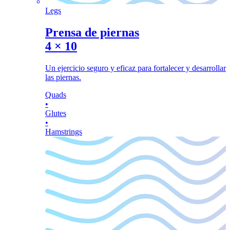
Legs
Prensa de piernas
4
×
10
Un ejercicio seguro y eficaz para fortalecer y desarrollar
las piernas.
Quads
•
Glutes
•
Hamstrings