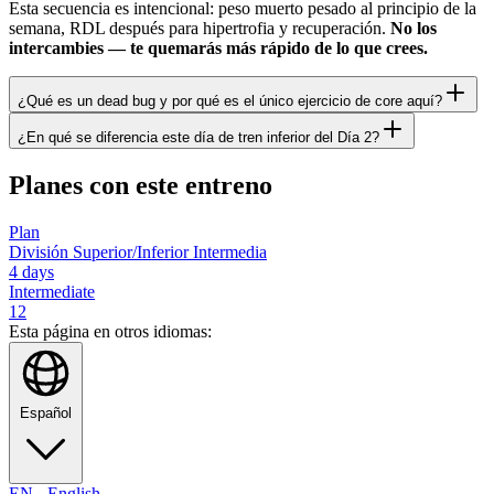
Esta secuencia es intencional: peso muerto pesado al principio de la
semana, RDL después para hipertrofia y recuperación.
No los
intercambies — te quemarás más rápido de lo que crees.
¿Qué es un dead bug y por qué es el único ejercicio de core aquí?
¿En qué se diferencia este día de tren inferior del Día 2?
Planes con este entreno
Plan
División Superior/Inferior Intermedia
4
days
Intermediate
12
Esta página en otros idiomas:
Español
EN
-
English