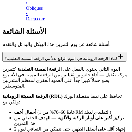
•
Obliques
•
Deep core
الأسئلة الشائعة
أسئلة شائعة عن يوم التمرين هذا: الهيكل والبدائل والتقدم.
لماذا الرفعة الرومانية في اليوم الرابع بدلاً من الرفعة المميتة التقليدية؟
اليوم الثاني يحتوي بالفعل على
الرفعة المميتة التقليدية
كتمرين
مركب ثقيل — أداء جلستين ثقيلتين من الرفعة المميتة في الأسبوع
يضع حملاً كبيراً جداً على العمود الفقري لمعظم المتدربين
المتوسطين.
تحافظ على نمط مفصلة الورك
الرفعة المميتة الرومانية (RDL)
ولكن مع:
(عادةً 60–70% من 1RM التقليدي لديك)
أحمال أخف
تركيز أكبر على أوتار الركبة والألوية
— الهدف الحقيقي من
هذا التمرين
إجهاد أقل على أسفل الظهر
، حتى تتمكن من التعافي ليوم 2