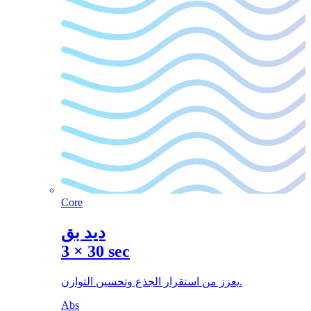
Core
ديد بق
3
×
30 sec
يعزز من استقرار الجذع وتحسين التوازن.
Abs