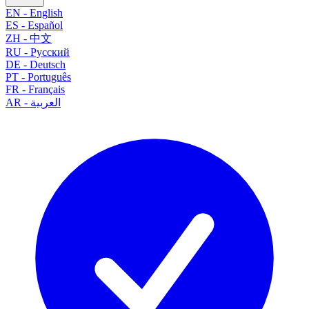
EN
-
English
ES
-
Español
ZH
-
中文
RU
-
Русский
DE
-
Deutsch
PT
-
Português
FR
-
Français
العربية
-
AR