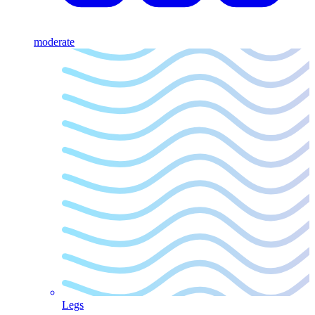
moderate
Legs