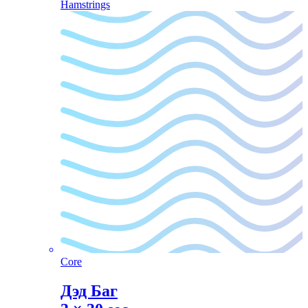
Hamstrings
Core
Дэд Баг