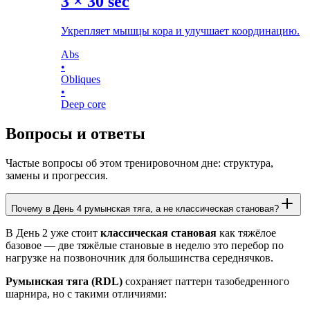
3
×
30 sec
Укрепляет мышцы кора и улучшает координацию.
Abs
•
Obliques
•
Deep core
Вопросы и ответы
Частые вопросы об этом тренировочном дне: структура,
замены и прогрессия.
Почему в День 4 румынская тяга, а не классическая становая?
В День 2 уже стоит
классическая становая
как тяжёлое
базовое — две тяжёлые становые в неделю это перебор по
нагрузке на позвоночник для большинства середнячков.
Румынская тяга (RDL)
сохраняет паттерн тазобедренного
шарнира, но с такими отличиями: