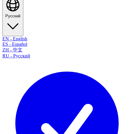
Русский
EN
-
English
ES
-
Español
ZH
-
中文
RU
-
Русский