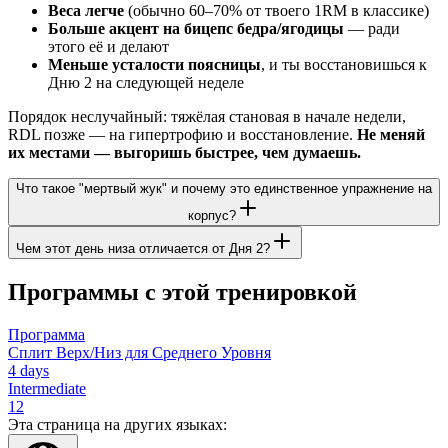
Веса легче
(обычно 60–70% от твоего 1RM в классике)
Больше акцент на бицепс бедра/ягодицы
— ради
этого её и делают
Меньше усталости поясницы
, и ты восстановишься к
Дню 2 на следующей неделе
Порядок неслучайный: тяжёлая становая в начале недели,
RDL позже — на гипертрофию и восстановление.
Не меняй
их местами — выгоришь быстрее, чем думаешь.
Что такое "мертвый жук" и почему это единственное упражнение на
корпус?
Чем этот день низа отличается от Дня 2?
Программы с этой тренировкой
Программа
Сплит Верх/Низ для Среднего Уровня
4
days
Intermediate
12
Эта страница на других языках: