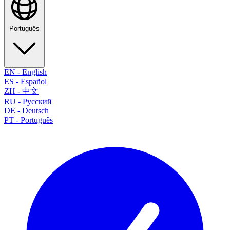
Português
EN
-
English
ES
-
Español
ZH
-
中文
RU
-
Русский
DE
-
Deutsch
PT
-
Português