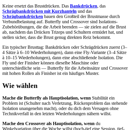
Keine ersetzt das Brustdrücken. Das
Bankdrücken
, das
Schrägbankdrücken mit Kurzhanteln
und das
Schrägbankdrücken
bauen den Großteil der Brustmasse durch
Verbundbelastung auf. Butterfly und Crossover sind Isolations-
Zubehörübungen, die die Arbeit beenden — sie zielen auf die Brust
ab, nachdem das Drücken Trizeps und Schultern ermüdet hat, und
stellen sicher, dass die Brust genug direkten Reiz bekommt.
Ein typischer Brusttag: Bankdrücken oder Schrägdrücken zuerst (3–
4 Sätze à 6–10 Wiederholungen), dann eine Fly-Variante (3–4 Sätze
à 10–15 Wiederholungen), dann eine abschließende Isolation. Die
Fly und der Finisher können dieselbe Maschine oder
unterschiedliche sein — Butterfly für die Arbeitssätze und Crossover
mit hohen Rollen als Finisher ist ein häufiges Muster.
Wie wählen
Mache die Butterfly als Hauptisolation, wenn
Stabilität ein
Problem ist (Schulter nach Verletzung, Rückenproblem das stehende
Isolation unangenehm macht), oder du dich dem Versagen ohne
Technikverfall in den letzten Wiederholungen nähern willst.
Mache den Crossover als Hauptisolation, wenn
du
Winkelvariation über die Woche willst (hoch-tief eine Session, tief-