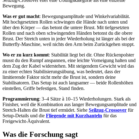
Seilzug-Crossover eher eine Übungskategorie als eine einzelne
Bewegung.
Was er gut macht
: Bewegungsamplitude und Winkelvariabilität.
Mit hochgesetzten Rollen schwingen die Hände nach unten und
über den Körper — das betont die untere Brust. Mit tiefgesetzten
Rollen und nach oben schwingenden Händen betonst du die obere
Brust. Der Stretch unten in jeder Wiederholung ist länger als bei der
Butterfly-Maschine, weil nichts den Arm beim Zurückgehen stoppt.
Wo er zu kurz kommt
: Stabilität liegt bei dir. Ohne Rückenpolster
musst du den Rumpf anspannen, eine leichte Vorneigung halten und
dem Zug der Kabel widerstehen. Mit steigendem Gewicht wird das
zu einer echten Stabilisierungsübung, was bedeutet, dass der
limitierende Faktor nicht mehr die Brust ist, sondern deine
Stabilisatoren. Das Setup ist auch langsamer — beide Rollenhöhen
einstellen, Griffe befestigen, Stand finden.
Programmierung
: 3–4 Sätze à 10–15 Wiederholungen. Stark als
Finisher, weil die Kombination aus langer Bewegungsamplitude und
Stretch-Halten die Brust tief ermüdet. Siehe
Seilzug-Crossover
für
Setup-Details und die
Fliegende mit Kurzhanteln
für das
Freigewicht-Äquivalent.
Was die Forschung sagt