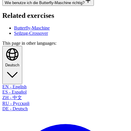
Wie benutze ich die Butterfly-Maschine richtig?
Related exercises
Butterfly-Maschine
Seilzug-Crossover
This page in other languages:
Deutsch
EN
-
English
ES
-
Español
ZH
-
中文
RU
-
Русский
DE
-
Deutsch