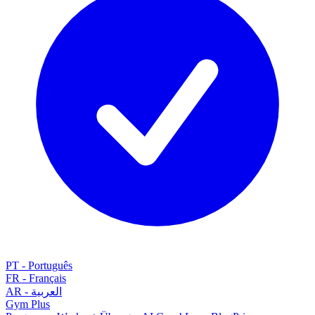
PT
-
Português
FR
-
Français
AR
-
العربية
Gym
Plus