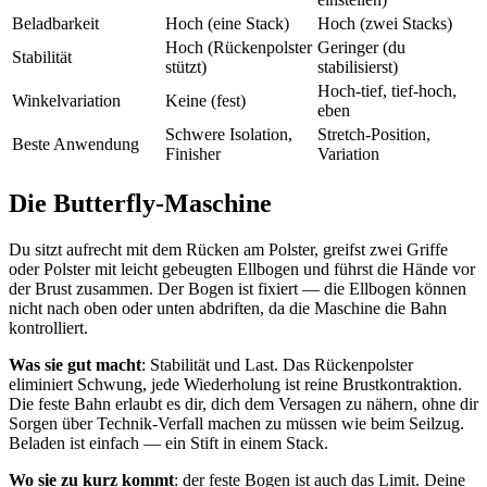
Beladbarkeit
Hoch (eine Stack)
Hoch (zwei Stacks)
Hoch (Rückenpolster
Geringer (du
Stabilität
stützt)
stabilisierst)
Hoch-tief, tief-hoch,
Winkelvariation
Keine (fest)
eben
Schwere Isolation,
Stretch-Position,
Beste Anwendung
Finisher
Variation
Die Butterfly-Maschine
Du sitzt aufrecht mit dem Rücken am Polster, greifst zwei Griffe
oder Polster mit leicht gebeugten Ellbogen und führst die Hände vor
der Brust zusammen. Der Bogen ist fixiert — die Ellbogen können
nicht nach oben oder unten abdriften, da die Maschine die Bahn
kontrolliert.
Was sie gut macht
: Stabilität und Last. Das Rückenpolster
eliminiert Schwung, jede Wiederholung ist reine Brustkontraktion.
Die feste Bahn erlaubt es dir, dich dem Versagen zu nähern, ohne dir
Sorgen über Technik-Verfall machen zu müssen wie beim Seilzug.
Beladen ist einfach — ein Stift in einem Stack.
Wo sie zu kurz kommt
: der feste Bogen ist auch das Limit. Deine