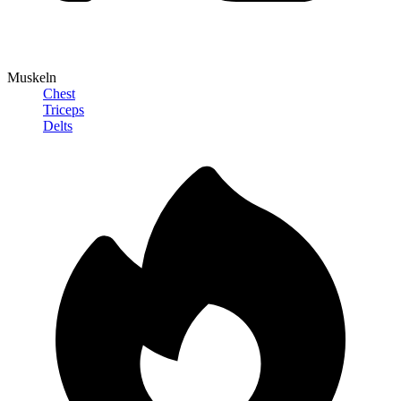
Muskeln
Chest
Triceps
Delts