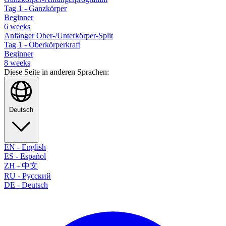
Tag 1 - Ganzkörper
Beginner
6
weeks
Anfänger Ober-/Unterkörper-Split
Tag 1 - Oberkörperkraft
Beginner
8
weeks
Diese Seite in anderen Sprachen:
Deutsch
EN
-
English
ES
-
Español
ZH
-
中文
RU
-
Русский
DE
-
Deutsch