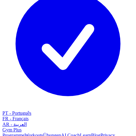
PT
-
Português
FR
-
Français
AR
-
العربية
Gym
Plus
Programme
Workouts
Übungen
AI Coach
Learn
Blog
Privacy