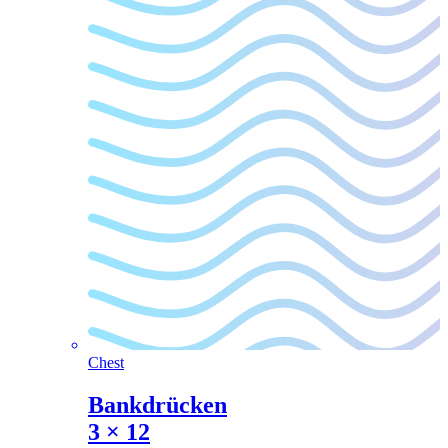
Chest
Bankdrücken
3
×
12