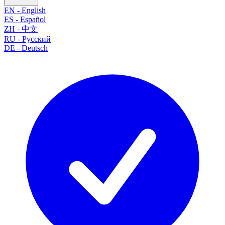
EN
-
English
ES
-
Español
ZH
-
中文
RU
-
Русский
DE
-
Deutsch