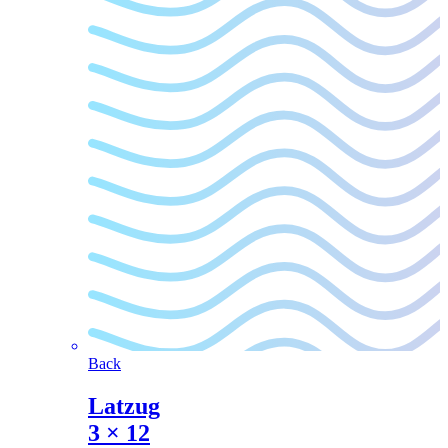
Back
Latzug
3
×
12