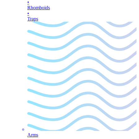
•
Rhomboids
•
Traps
Arms