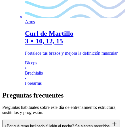
Arms
Curl de Martillo
3
×
10, 12, 15
Fortalece tus brazos y mejora la definición muscular.
Biceps
•
Brachialis
•
Forearms
Preguntas frecuentes
Preguntas habituales sobre este día de entrenamiento: estructura,
sustitutos y progresión.
¿Por qué remo inclinado Y jalón al pecho? Se sienten parecidos.