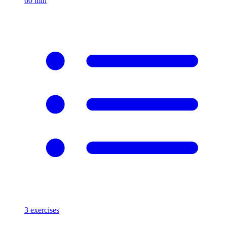
60
min
3
exercises