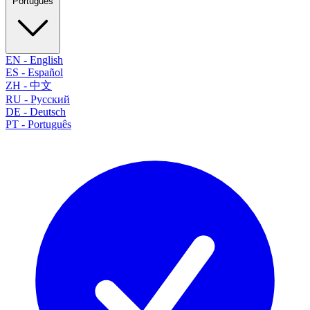
Português
EN
-
English
ES
-
Español
ZH
-
中文
RU
-
Русский
DE
-
Deutsch
PT
-
Português