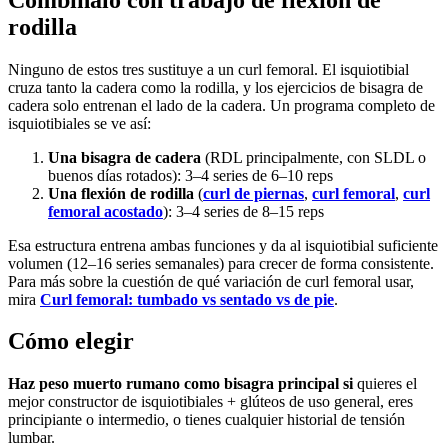
rodilla
Ninguno de estos tres sustituye a un curl femoral. El isquiotibial
cruza tanto la cadera como la rodilla, y los ejercicios de bisagra de
cadera solo entrenan el lado de la cadera. Un programa completo de
isquiotibiales se ve así:
Una bisagra de cadera
(RDL principalmente, con SLDL o
buenos días rotados): 3–4 series de 6–10 reps
Una flexión de rodilla
(
curl de piernas
,
curl femoral
,
curl
femoral acostado
): 3–4 series de 8–15 reps
Esa estructura entrena ambas funciones y da al isquiotibial suficiente
volumen (12–16 series semanales) para crecer de forma consistente.
Para más sobre la cuestión de qué variación de curl femoral usar,
mira
Curl femoral: tumbado vs sentado vs de pie
.
Cómo elegir
Haz peso muerto rumano como bisagra principal si
quieres el
mejor constructor de isquiotibiales + glúteos de uso general, eres
principiante o intermedio, o tienes cualquier historial de tensión
lumbar.