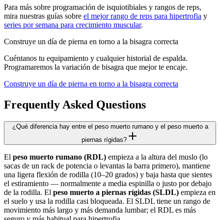
Para más sobre programación de isquiotibiales y rangos de reps,
mira nuestras guías sobre
el mejor rango de reps para hipertrofia
y
series por semana para crecimiento muscular
.
Construye un día de pierna en torno a la bisagra correcta
Cuéntanos tu equipamiento y cualquier historial de espalda.
Programaremos la variación de bisagra que mejor te encaje.
Construye un día de pierna en torno a la bisagra correcta
Frequently Asked Questions
¿Qué diferencia hay entre el peso muerto rumano y el peso muerto a
piernas rígidas?
El
peso muerto rumano (RDL)
empieza a la altura del muslo (lo
sacas de un rack de potencia o levantas la barra primero), mantiene
una ligera flexión de rodilla (10–20 grados) y baja hasta que sientes
el estiramiento — normalmente a media espinilla o justo por debajo
de la rodilla. El
peso muerto a piernas rígidas (SLDL)
empieza en
el suelo y usa la rodilla casi bloqueada. El SLDL tiene un rango de
movimiento más largo y más demanda lumbar; el RDL es más
seguro y más habitual para hipertrofia.