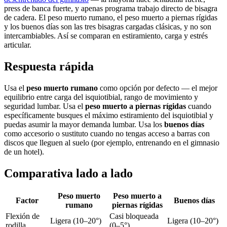
press de banca fuerte, y apenas programa trabajo directo de bisagra
de cadera. El peso muerto rumano, el peso muerto a piernas rígidas
y los buenos días son las tres bisagras cargadas clásicas, y no son
intercambiables. Así se comparan en estiramiento, carga y estrés
articular.
Respuesta rápida
Usa el
peso muerto rumano
como opción por defecto — el mejor
equilibrio entre carga del isquiotibial, rango de movimiento y
seguridad lumbar. Usa el
peso muerto a piernas rígidas
cuando
específicamente busques el máximo estiramiento del isquiotibial y
puedas asumir la mayor demanda lumbar. Usa los
buenos días
como accesorio o sustituto cuando no tengas acceso a barras con
discos que lleguen al suelo (por ejemplo, entrenando en el gimnasio
de un hotel).
Comparativa lado a lado
Peso muerto
Peso muerto a
Factor
Buenos días
rumano
piernas rígidas
Flexión de
Casi bloqueada
Ligera (10–20°)
Ligera (10–20°)
rodilla
(0–5°)