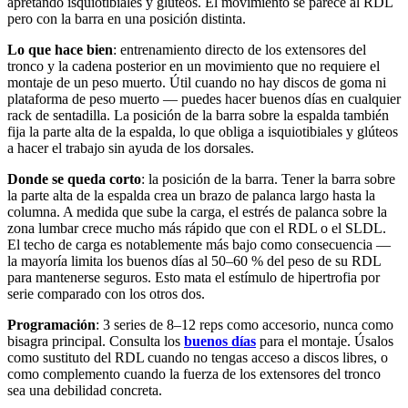
apretando isquiotibiales y glúteos. El movimiento se parece al RDL
pero con la barra en una posición distinta.
Lo que hace bien
: entrenamiento directo de los extensores del
tronco y la cadena posterior en un movimiento que no requiere el
montaje de un peso muerto. Útil cuando no hay discos de goma ni
plataforma de peso muerto — puedes hacer buenos días en cualquier
rack de sentadilla. La posición de la barra sobre la espalda también
fija la parte alta de la espalda, lo que obliga a isquiotibiales y glúteos
a hacer el trabajo sin ayuda de los dorsales.
Donde se queda corto
: la posición de la barra. Tener la barra sobre
la parte alta de la espalda crea un brazo de palanca largo hasta la
columna. A medida que sube la carga, el estrés de palanca sobre la
zona lumbar crece mucho más rápido que con el RDL o el SLDL.
El techo de carga es notablemente más bajo como consecuencia —
la mayoría limita los buenos días al 50–60 % del peso de su RDL
para mantenerse seguros. Esto mata el estímulo de hipertrofia por
serie comparado con los otros dos.
Programación
: 3 series de 8–12 reps como accesorio, nunca como
bisagra principal. Consulta los
buenos días
para el montaje. Úsalos
como sustituto del RDL cuando no tengas acceso a discos libres, o
como complemento cuando la fuerza de los extensores del tronco
sea una debilidad concreta.