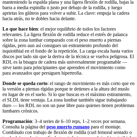
manteniendo la espalda plana y una ligera flexión de rodilla, bajas la
barra a media espinilla o justo por debajo de la rodilla, y luego
aprietas los glúteos para volver a subir. La clave: empuja la cadera
hacia atrás, no te dobles hacia delante.
Lo que hace bien
: el mejor equilibrio de todos los factores
relevantes. La ligera flexión de rodilla reduce el estrés de palanca
sobre la zona lumbar comparado con el peso muerto a piernas
rígidas, pero aun así consigues un estiramiento profundo del
isquiotibial en el fondo de la repetición. La carga escala hasta varios
discos por lado sin que la deriva de la técnica se vuelva peligrosa. El
RDL es la bisagra de cadera más universalmente programable —
sirve tanto para principiantes que aprenden el movimiento como
para avanzados que persiguen hipertrofia.
Donde se queda corto
: el rango de movimiento es más corto que en
la versión a piernas rígidas porque te detienes a la altura del muslo
en lugar de en el suelo. Si lo que buscas es el máximo estiramiento,
el SLDL tiene ventaja. La zona lumbar también sigue trabajando
duro — los RDL no son un pase libre para quienes tienen problemas
lumbares crónicos.
Programación
: 3–4 series de 6–10 reps, 1–2 veces por semana.
Consulta la página del
peso muerto rumano
para el montaje.
Combínalo con trabajo de flexión de rodilla (curl femoral sentado o