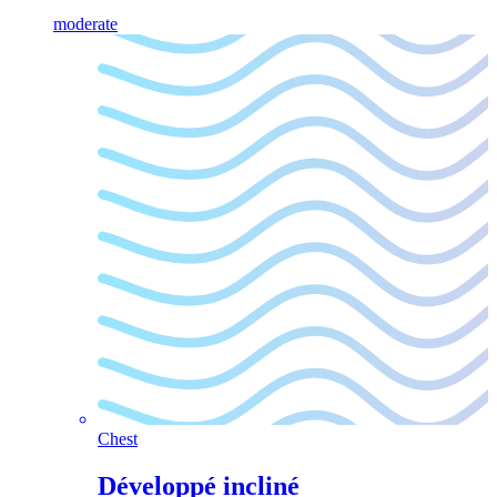
moderate
Chest
Développé incliné