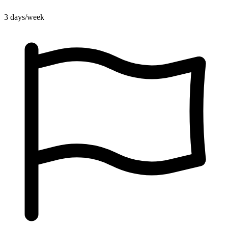
3
days/week