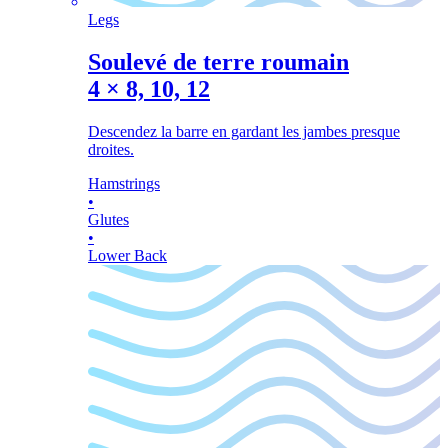
Legs
Soulevé de terre roumain
4
×
8, 10, 12
Descendez la barre en gardant les jambes presque
droites.
Hamstrings
•
Glutes
•
Lower Back