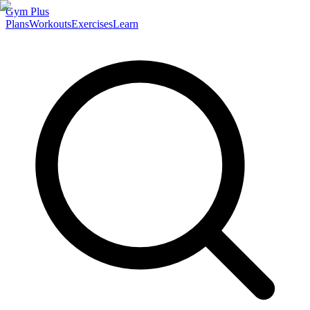
Gym
Plus
Plans
Workouts
Exercises
Learn