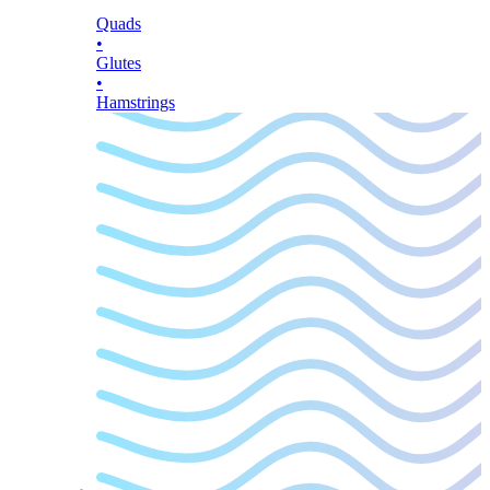
Quads
•
Glutes
•
Hamstrings