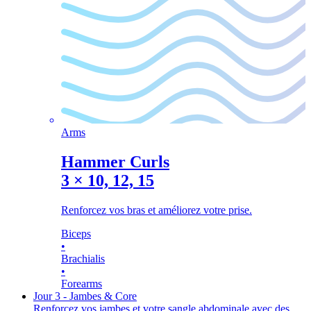
Arms
Hammer Curls
3
×
10, 12, 15
Renforcez vos bras et améliorez votre prise.
Biceps
•
Brachialis
•
Forearms
Jour 3 - Jambes & Core
Renforcez vos jambes et votre sangle abdominale avec des