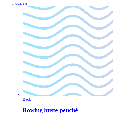
moderate
Back
Rowing buste penché