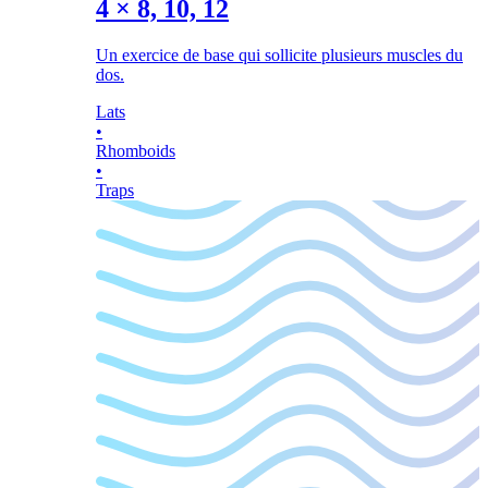
4
×
8, 10, 12
Un exercice de base qui sollicite plusieurs muscles du
dos.
Lats
•
Rhomboids
•
Traps