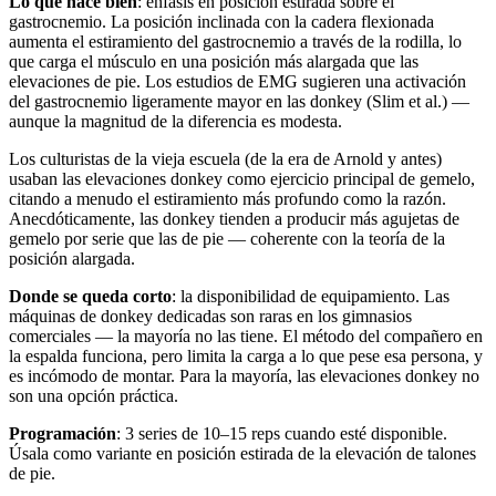
Lo que hace bien
: énfasis en posición estirada sobre el
gastrocnemio. La posición inclinada con la cadera flexionada
aumenta el estiramiento del gastrocnemio a través de la rodilla, lo
que carga el músculo en una posición más alargada que las
elevaciones de pie. Los estudios de EMG sugieren una activación
del gastrocnemio ligeramente mayor en las donkey (Slim et al.) —
aunque la magnitud de la diferencia es modesta.
Los culturistas de la vieja escuela (de la era de Arnold y antes)
usaban las elevaciones donkey como ejercicio principal de gemelo,
citando a menudo el estiramiento más profundo como la razón.
Anecdóticamente, las donkey tienden a producir más agujetas de
gemelo por serie que las de pie — coherente con la teoría de la
posición alargada.
Donde se queda corto
: la disponibilidad de equipamiento. Las
máquinas de donkey dedicadas son raras en los gimnasios
comerciales — la mayoría no las tiene. El método del compañero en
la espalda funciona, pero limita la carga a lo que pese esa persona, y
es incómodo de montar. Para la mayoría, las elevaciones donkey no
son una opción práctica.
Programación
: 3 series de 10–15 reps cuando esté disponible.
Úsala como variante en posición estirada de la elevación de talones
de pie.