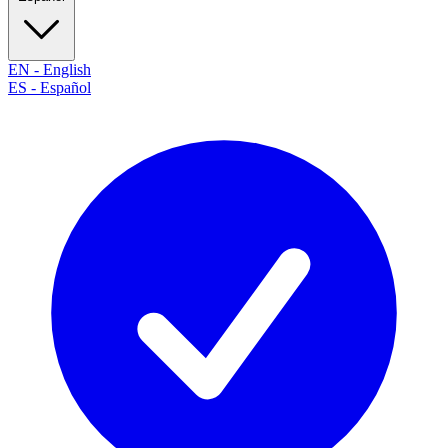
EN
-
English
ES
-
Español