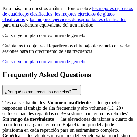
Para más, mira nuestros análisis a fondo sobre
los mejores ejercicios
de cuádriceps clasificados
,
los mejores ejercicios de glúteo
clasificados
y
los mejores ejercicios de isquiotibiales clasificados
para una cobertura equivalente del tren inferior.
Construye un plan con volumen de gemelo
Cuéntanos tu objetivo. Repartiremos el trabajo de gemelo en varias
sesiones para un crecimiento de alta frecuencia.
Construye un plan con volumen de gemelo
Frequently Asked Questions
¿Por qué no me crecen los gemelos?
Tres causas habituales.
Volumen insuficiente
— los gemelos
responden al trabajo de alta frecuencia y alto volumen (12–20+
series semanales repartidas en 3+ sesiones para gemelos rebeldes).
Sin rango de movimiento
— las elevaciones de talones a cuarto de
recorrido no cargan el gemelo. Baja el talón por debajo de la
plataforma en cada repetición para un estiramiento completo.
Genética
— los vientres musculares del gemelo varían muchísimo