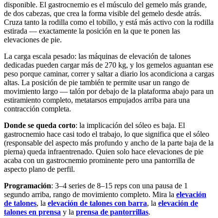
disponible. El gastrocnemio es el músculo del gemelo más grande,
de dos cabezas, que crea la forma visible del gemelo desde atrás.
Cruza tanto la rodilla como el tobillo, y está más activo con la rodilla
estirada — exactamente la posición en la que te ponen las
elevaciones de pie.
La carga escala pesado: las máquinas de elevación de talones
dedicadas pueden cargar más de 270 kg, y los gemelos aguantan ese
peso porque caminar, correr y saltar a diario los acondiciona a cargas
altas. La posición de pie también te permite usar un rango de
movimiento largo — talón por debajo de la plataforma abajo para un
estiramiento completo, metatarsos empujados arriba para una
contracción completa.
Donde se queda corto
: la implicación del sóleo es baja. El
gastrocnemio hace casi todo el trabajo, lo que significa que el sóleo
(responsable del aspecto más profundo y ancho de la parte baja de la
pierna) queda infraentrenado. Quien solo hace elevaciones de pie
acaba con un gastrocnemio prominente pero una pantorrilla de
aspecto plano de perfil.
Programación
: 3–4 series de 8–15 reps con una pausa de 1
segundo arriba, rango de movimiento completo. Mira la
elevación
de talones
, la
elevación de talones con barra
, la
elevación de
talones en prensa
y la
prensa de pantorrillas
.