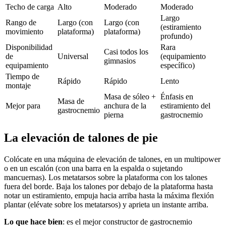
Techo de carga
Alto
Moderado
Moderado
Largo
Rango de
Largo (con
Largo (con
(estiramiento
movimiento
plataforma)
plataforma)
profundo)
Disponibilidad
Rara
Casi todos los
de
Universal
(equipamiento
gimnasios
equipamiento
específico)
Tiempo de
Rápido
Rápido
Lento
montaje
Masa de sóleo +
Énfasis en
Masa de
Mejor para
anchura de la
estiramiento del
gastrocnemio
pierna
gastrocnemio
La elevación de talones de pie
Colócate en una máquina de elevación de talones, en un multipower
o en un escalón (con una barra en la espalda o sujetando
mancuernas). Los metatarsos sobre la plataforma con los talones
fuera del borde. Baja los talones por debajo de la plataforma hasta
notar un estiramiento, empuja hacia arriba hasta la máxima flexión
plantar (elévate sobre los metatarsos) y aprieta un instante arriba.
Lo que hace bien
: es el mejor constructor de gastrocnemio