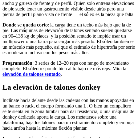
ancho y grueso de frente y de perfil. Quien solo entrena elevaciones
de pie suele tener un gastrocnemio visible desde atrás pero una
pierna de perfil plano vista de frente — el sóleo es la pieza que falta.
Donde se queda corto
: la carga tiene un techo más bajo que la de
pie. Las máquinas de elevación de talones sentado suelen quedarse
en 90–135 kg de placas, y la posición sentado te impide usar un
multipower o una barra para cargar más pesado. El sóleo también es
un músculo más pequeño, así que el estímulo de hipertrofia por serie
es moderado incluso con los pesos más altos.
Programación
: 3 series de 12–20 reps con rango de movimiento
completo. El sóleo responde bien al trabajo de más reps. Mira la
elevación de talones sentado
.
La elevación de talones donkey
Inclínate hacia delante desde las caderas con las manos apoyadas en
un banco o rack, el cuerpo formando una L. O bien un compañero
se te sienta en la zona lumbar para dar resistencia, o una máquina de
donkey dedicada aporta la carga. Los metatarsos sobre una
plataforma; baja los talones para un estiramiento completo y empuja
hacia arriba hasta la máxima flexión plantar.