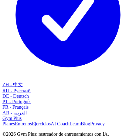
ZH
-
中文
RU
-
Русский
DE
-
Deutsch
PT
-
Português
FR
-
Français
AR
-
العربية
Gym
Plus
Planes
Entrenos
Ejercicios
AI Coach
Learn
Blog
Privacy
©
2026
Gym Plus: rastreador de entrenamientos con IA.