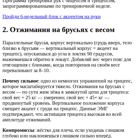
Программа тренировки рук с бицепсом и трицепсом,
запрограммированными по тренировочной неделе.
Пройди 6-недельный блок с акцентом на руки
2. Отжимания на брусьях с весом
Параллельные брусья, корпус вертикально (грудь вверх, тело
близко к брусьям — вертикальный корпус = акцент на
трицепс), опускаешься до угла в локтях 90 градусов,
выжимаешься обратно в локаут. Добавляй вес через пояс для
отягощения с блинами, когда повторения на своём весе
переваливают за 8–10.
Почему сильное
: одно из немногих упражнений на трицепс,
которое масштабируется тяжело. Отжимания на брусьях с
весом — по сути жим лёжа в замкнутой цепи для трицепса:
свой вес + 25 кг — умеренно; свой вес + 45+ кг —
продвинутый уровень. Вертикальное положение корпуса
смещает акцент с груди на трицепс. Данные ЭМГ
подтверждают, что активация трицепса высокая во всей
амплитуде отжиманий.
Компромиссы
: жёстко для плеча, если уходишь слишком
глубоко или наклоняешься слишком сильно вперёд.