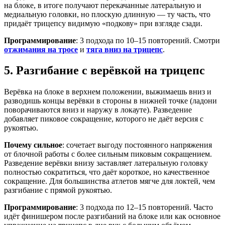
на блоке, в итоге получают перекачанные латеральную и
медиальную головки, но плоскую длинную — ту часть, что
придаёт трицепсу видимую «подкову» при взгляде сзади.
Программирование
: 3 подхода по 10–15 повторений. Смотри
отжимания на тросе
и
тяга вниз на трицепс
.
5. Разгибание с верёвкой на трицепс
Верёвка на блоке в верхнем положении, выжимаешь вниз и
разводишь концы верёвки в стороны в нижней точке (ладони
поворачиваются вниз и наружу в локауте). Разведение
добавляет пиковое сокращение, которого не даёт версия с
рукоятью.
Почему сильное
: сочетает выгоду постоянного напряжения
от блочной работы с более сильным пиковым сокращением.
Разведение верёвки внизу заставляет латеральную головку
полностью сократиться, что даёт короткое, но качественное
сокращение. Для большинства атлетов мягче для локтей, чем
разгибание с прямой рукоятью.
Программирование
: 3 подхода по 12–15 повторений. Часто
идёт финишером после разгибаний на блоке или как основное