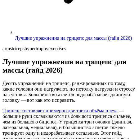
Лучшие упражнения на трицепс для массы (гайд 2026)
arms
triceps
hypertrophy
exercises
Лучшие упражнения на трицепс для
массы (гайд 2026)
Десять упражнений на трицепс, ранжированных по тому,
какие головки они нагружают, по потолку нагрузки и стрессу
на суставы. Большинство атлетов недорабатывает длинную
головку — вот как это исправить.
Трицепс составляет примерно две трети объёма плеча
—
большие руки складываются из большого трицепса сильнее,
чем из большого бицепса. У трицепса три головки (длинная,
латеральная, медиальная), и большинство атлетов тяжело
тренирует одну и недорабатывает остальные. Этот гайд
ранжирует десять упражнений на трицепс и говорит, какая