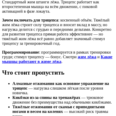
Стандартный жим штанги лёжа. Трицепс работает как
второстепенная мышца на всём движении, с пиковой
активацией в фазе локаута.
Зачем включать для трицепса
: косвенный объём. Тяжёлый
жим лёжа строит силу трицепса и вносит вклад в массу, но
нагрузка делится с грудью и передними дельтами. Конкретно
для развития трицепса прямая работа эффективнее — но
тяжёлый жим лёжа всё равно добавляет значимый стимул
трицепсу за тренировочный год.
Программирование
: программируется в рамках тренировки
груди; стимул трицепсу — бонус. Смотри
жим лёжа
и
Какие
мышцы работают в жиме лёжа
.
Что стоит пропустить
Алмазные отжимания как основное упражнение на
трицепс
— нагрузка слишком лёгкая после уровня
новичка.
Кикбэки из-за спины на тренажёрах
— трюковое
движение без преимущества над обычными кикбэками.
Тяжёлые отжимания от скамьи с приподнятыми
ногами и весом на коленях
— высокий риск травмы