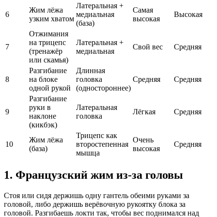
Латеральная +
Жим лёжа
Самая
6
медиальная
Высокая
узким хватом
высокая
(база)
Отжимания
на трицепс
Латеральная +
7
Свой вес
Средняя
(тренажёр
медиальная
или скамья)
Разгибание
Длинная
8
на блоке
головка
Средняя
Средняя
одной рукой
(одностороннее)
Разгибание
руки в
Латеральная
9
Лёгкая
Средняя
наклоне
головка
(кикбэк)
Трицепс как
Жим лёжа
Очень
10
второстепенная
Средняя
(база)
высокая
мышца
1. Французский жим из-за головы
Стоя или сидя держишь одну гантель обеими руками за
головой, либо держишь верёвочную рукоятку блока за
головой. Разгибаешь локти так, чтобы вес поднимался над