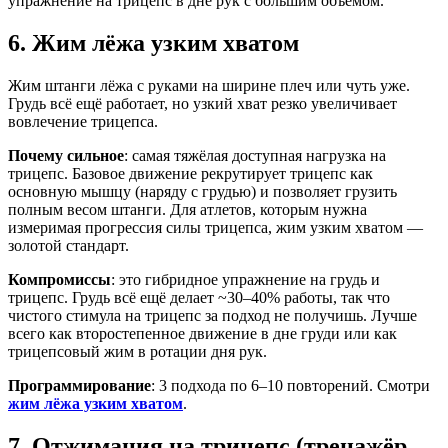
упражнение на трицепс в дне рук с большим объёмом.
6. Жим лёжа узким хватом
Жим штанги лёжа с руками на ширине плеч или чуть уже.
Грудь всё ещё работает, но узкий хват резко увеличивает
вовлечение трицепса.
Почему сильное
: самая тяжёлая доступная нагрузка на
трицепс. Базовое движение рекрутирует трицепс как
основную мышцу (наряду с грудью) и позволяет грузить
полным весом штанги. Для атлетов, которым нужна
измеримая прогрессия силы трицепса, жим узким хватом —
золотой стандарт.
Компромиссы
: это гибридное упражнение на грудь и
трицепс. Грудь всё ещё делает ~30–40% работы, так что
чистого стимула на трицепс за подход не получишь. Лучше
всего как второстепенное движение в дне груди или как
трицепсовый жим в ротации дня рук.
Программирование
: 3 подхода по 6–10 повторений. Смотри
жим лёжа узким хватом
.
7. Отжимания на трицепс (тренажёр