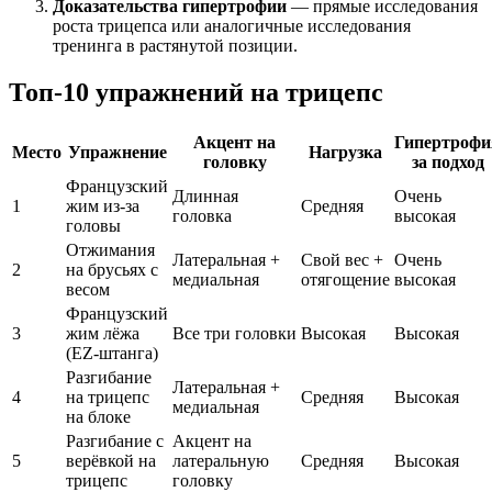
Доказательства гипертрофии
— прямые исследования
роста трицепса или аналогичные исследования
тренинга в растянутой позиции.
Топ-10 упражнений на трицепс
Акцент на
Гипертрофи
Место
Упражнение
Нагрузка
головку
за подход
Французский
Длинная
Очень
1
жим из-за
Средняя
головка
высокая
головы
Отжимания
Латеральная +
Свой вес +
Очень
2
на брусьях с
медиальная
отягощение
высокая
весом
Французский
3
жим лёжа
Все три головки
Высокая
Высокая
(EZ-штанга)
Разгибание
Латеральная +
4
на трицепс
Средняя
Высокая
медиальная
на блоке
Разгибание с
Акцент на
5
верёвкой на
латеральную
Средняя
Высокая
трицепс
головку