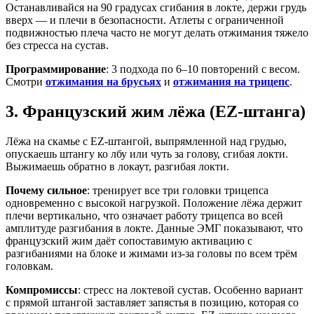
Останавливайся на 90 градусах сгибания в локте, держи грудь
вверх — и плечи в безопасности. Атлеты с ограниченной
подвижностью плеча часто не могут делать отжимания тяжело
без стресса на сустав.
Программирование
: 3 подхода по 6–10 повторений с весом.
Смотри
отжимания на брусьях
и
отжимания на трицепс
.
3. Французский жим лёжа (EZ-штанга)
Лёжа на скамье с EZ-штангой, выпрямленной над грудью,
опускаешь штангу ко лбу или чуть за голову, сгибая локти.
Выжимаешь обратно в локаут, разгибая локти.
Почему сильное
: тренирует все три головки трицепса
одновременно с высокой нагрузкой. Положение лёжа держит
плечи вертикально, что означает работу трицепса во всей
амплитуде разгибания в локте. Данные ЭМГ показывают, что
французский жим даёт сопоставимую активацию с
разгибаниями на блоке и жимами из-за головы по всем трём
головкам.
Компромиссы
: стресс на локтевой сустав. Особенно вариант
с прямой штангой заставляет запястья в позицию, которая со