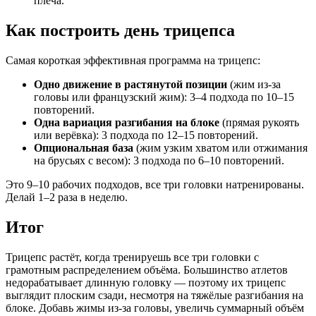
плеча.
Как построить день трицепса
Самая короткая эффективная программа на трицепс:
Одно движение в растянутой позиции
(жим из-за
головы или французский жим): 3–4 подхода по 10–15
повторений.
Одна вариация разгибания на блоке
(прямая рукоять
или верёвка): 3 подхода по 12–15 повторений.
Опциональная база
(жим узким хватом или отжимания
на брусьях с весом): 3 подхода по 6–10 повторений.
Это 9–10 рабочих подходов, все три головки натренированы.
Делай 1–2 раза в неделю.
Итог
Трицепс растёт, когда тренируешь все три головки с
грамотным распределением объёма. Большинство атлетов
недорабатывает длинную головку — поэтому их трицепс
выглядит плоским сзади, несмотря на тяжёлые разгибания на
блоке. Добавь жимы из-за головы, увеличь суммарный объём