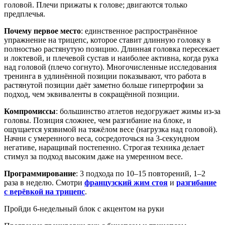
головой. Плечи прижаты к голове; двигаются только
предплечья.
Почему первое место
: единственное распространённое
упражнение на трицепс, которое ставит длинную головку в
полностью растянутую позицию. Длинная головка пересекает
и локтевой, и плечевой сустав и наиболее активна, когда рука
над головой (плечо согнуто). Многочисленные исследования
тренинга в удлинённой позиции показывают, что работа в
растянутой позиции даёт заметно больше гипертрофии за
подход, чем эквиваленты в сокращённой позиции.
Компромиссы
: большинство атлетов недогружает жимы из-за
головы. Позиция сложнее, чем разгибание на блоке, и
ощущается уязвимой на тяжёлом весе (нагрузка над головой).
Начни с умеренного веса, сосредоточься на 3-секундном
негативе, наращивай постепенно. Строгая техника делает
стимул за подход высоким даже на умеренном весе.
Программирование
: 3 подхода по 10–15 повторений, 1–2
раза в неделю. Смотри
французский жим стоя
и
разгибание
с верёвкой на трицепс
.
Пройди 6-недельный блок с акцентом на руки