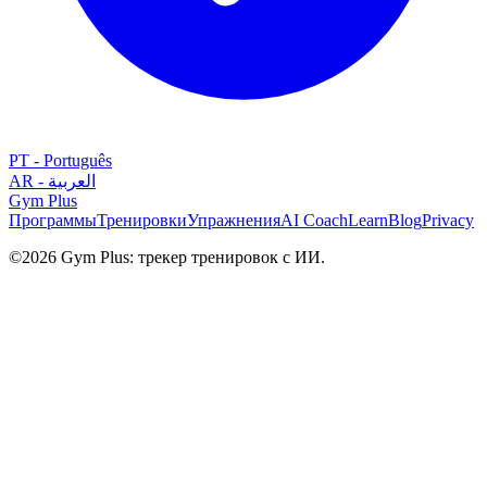
PT
-
Português
AR
-
العربية
Gym
Plus
Программы
Тренировки
Упражнения
AI Coach
Learn
Blog
Privacy
©
2026
Gym Plus: трекер тренировок с ИИ.