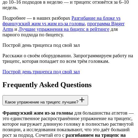
до 10–16 подходов в неделю — и трицепс отзовётся за 6–10
недель.
Подробнее — в наших разборах
Разгибание на блоке vs
французский жим vs жим из-за головы
,
программа Bigger
Arms
и
Лучшие упражнения на бицепс в рейтинге
для
парного подхода по бицепсу.
Построй день трицепса под свой зал
Расскажи о своём оборудовании. Запрограммируем работу на
трицепс, которая попадает по всем трём головкам.
Построй день трицепса под свой зал
Frequently Asked Questions
Какое упражнение на трицепс лучшее?
Французский жим из-за головы
для большинства атлетов —
это единственное распространённое упражнение на трицепс,
которое нагружает длинную головку в полностью растянутой
позиции, а исследования показывают, что это даёт больший
рост за подход. Сочетай его с
разгибанием на трицепс на