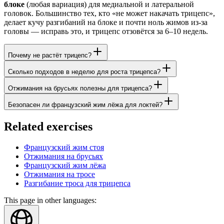
блоке
(любая вариация) для медиальной и латеральной
головок. Большинство тех, кто «не может накачать трицепс»,
делает кучу разгибаний на блоке и почти ноль жимов из-за
головы — исправь это, и трицепс отзовётся за 6–10 недель.
Почему не растёт трицепс?
Сколько подходов в неделю для роста трицепса?
Отжимания на брусьях полезны для трицепса?
Безопасен ли французский жим лёжа для локтей?
Related exercises
Французский жим стоя
Отжимания на брусьях
Французский жим лёжа
Отжимания на тросе
Разгибание троса для трицепса
This page in other languages: