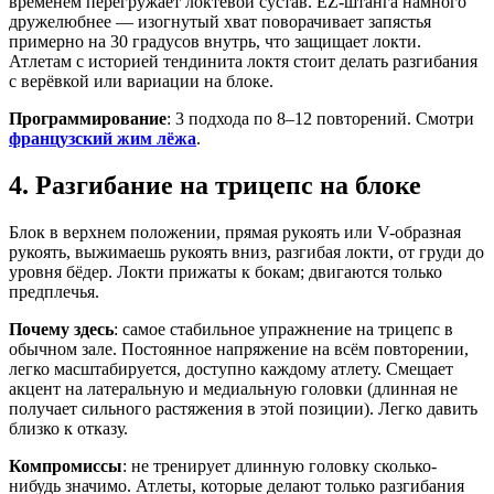
временем перегружает локтевой сустав. EZ-штанга намного
дружелюбнее — изогнутый хват поворачивает запястья
примерно на 30 градусов внутрь, что защищает локти.
Атлетам с историей тендинита локтя стоит делать разгибания
с верёвкой или вариации на блоке.
Программирование
: 3 подхода по 8–12 повторений. Смотри
французский жим лёжа
.
4. Разгибание на трицепс на блоке
Блок в верхнем положении, прямая рукоять или V-образная
рукоять, выжимаешь рукоять вниз, разгибая локти, от груди до
уровня бёдер. Локти прижаты к бокам; двигаются только
предплечья.
Почему здесь
: самое стабильное упражнение на трицепс в
обычном зале. Постоянное напряжение на всём повторении,
легко масштабируется, доступно каждому атлету. Смещает
акцент на латеральную и медиальную головки (длинная не
получает сильного растяжения в этой позиции). Легко давить
близко к отказу.
Компромиссы
: не тренирует длинную головку сколько-
нибудь значимо. Атлеты, которые делают только разгибания