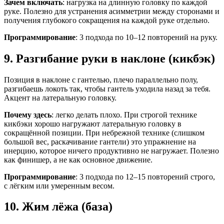
Зачем включать
: нагрузка на длинную головку по каждой
руке. Полезно для устранения асимметрии между сторонами и
получения глубокого сокращения на каждой руке отдельно.
Программирование
: 3 подхода по 10–12 повторений на руку.
9. Разгибание руки в наклоне (кикбэк)
Позиция в наклоне с гантелью, плечо параллельно полу,
разгибаешь локоть так, чтобы гантель уходила назад за тебя.
Акцент на латеральную головку.
Почему здесь
: легко делать плохо. При строгой технике
кикбэки хорошо нагружают латеральную головку в
сокращённой позиции. При небрежной технике (слишком
большой вес, раскачивание гантели) это упражнение на
инерцию, которое ничего продуктивно не нагружает. Полезно
как финишер, а не как основное движение.
Программирование
: 3 подхода по 12–15 повторений строго,
с лёгким или умеренным весом.
10. Жим лёжа (база)