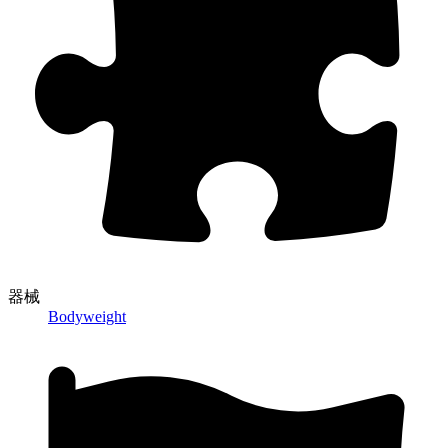
器械
Bodyweight