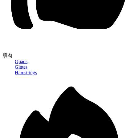
肌肉
Quads
Glutes
Hamstrings