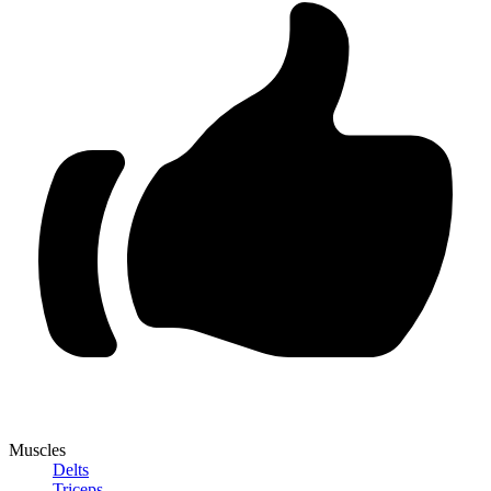
Muscles
Delts
Triceps