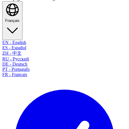
Français
EN
-
English
ES
-
Español
ZH
-
中文
RU
-
Русский
DE
-
Deutsch
PT
-
Português
FR
-
Français