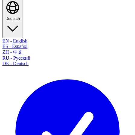
Deutsch
EN
-
English
ES
-
Español
ZH
-
中文
RU
-
Русский
DE
-
Deutsch