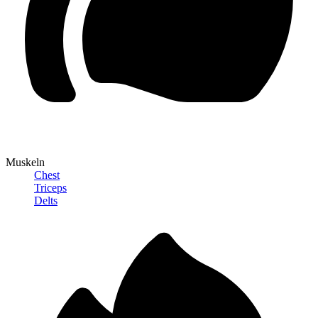
Muskeln
Chest
Triceps
Delts