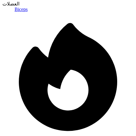
العضلات
Biceps