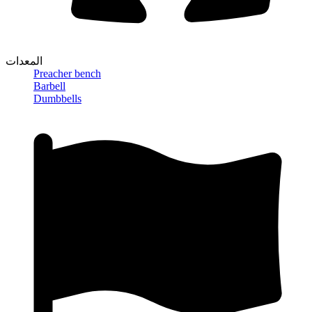
المعدات
Preacher bench
Barbell
Dumbbells