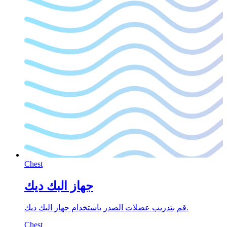
Chest
جهاز البك ديك
قم بتدريب عضلات الصدر باستخدام جهاز البك ديك.
Chest