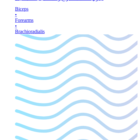
Biceps
•
Forearms
•
Brachioradialis