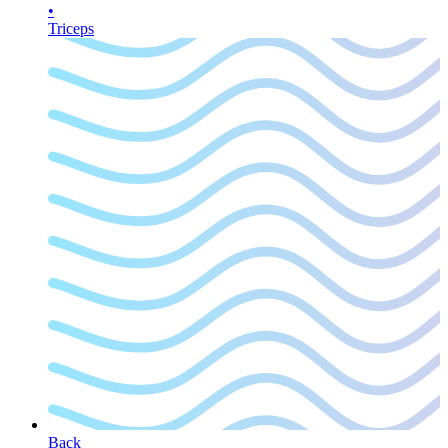
•
Triceps
Back