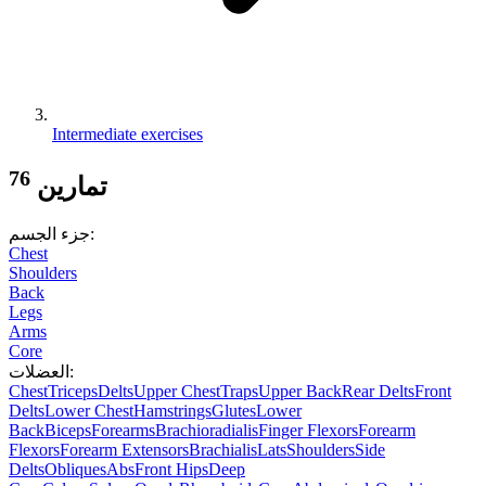
Intermediate exercises
76
تمارين
:
جزء الجسم
Chest
Shoulders
Back
Legs
Arms
Core
:
العضلات
Chest
Triceps
Delts
Upper Chest
Traps
Upper Back
Rear Delts
Front
Delts
Lower Chest
Hamstrings
Glutes
Lower
Back
Biceps
Forearms
Brachioradialis
Finger Flexors
Forearm
Flexors
Forearm Extensors
Brachialis
Lats
Shoulders
Side
Delts
Obliques
Abs
Front Hips
Deep