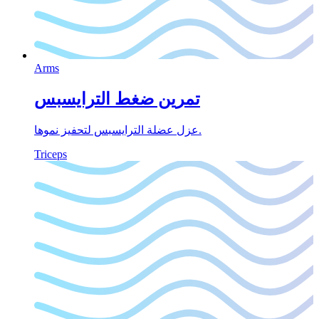
Arms
تمرين ضغط الترايسبس
عزل عضلة الترايسبس لتحفيز نموها.
Triceps