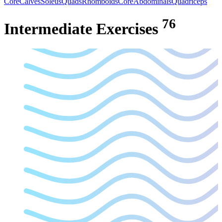
Core
Calves
Soleus
Quads
Rhomboids
Core
Abdominals
Quadriceps
76
Intermediate
Exercises