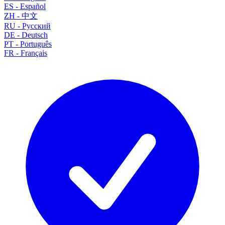
ES
-
Español
ZH
-
中文
RU
-
Русский
DE
-
Deutsch
PT
-
Português
FR
-
Français