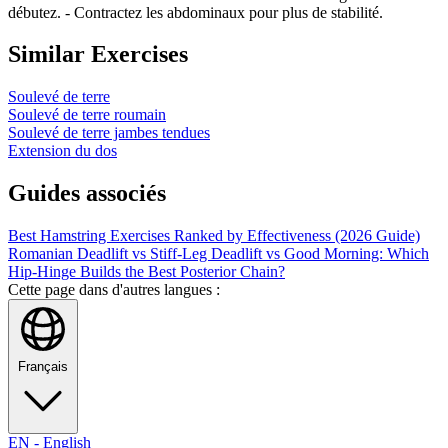
débutez. - Contractez les abdominaux pour plus de stabilité.
Similar Exercises
Soulevé de terre
Soulevé de terre roumain
Soulevé de terre jambes tendues
Extension du dos
Guides associés
Best Hamstring Exercises Ranked by Effectiveness (2026 Guide)
Romanian Deadlift vs Stiff-Leg Deadlift vs Good Morning: Which
Hip-Hinge Builds the Best Posterior Chain?
Cette page dans d'autres langues :
Français
EN
-
English