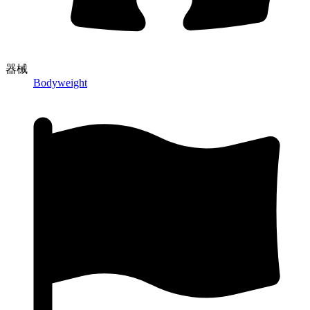
器械
Bodyweight