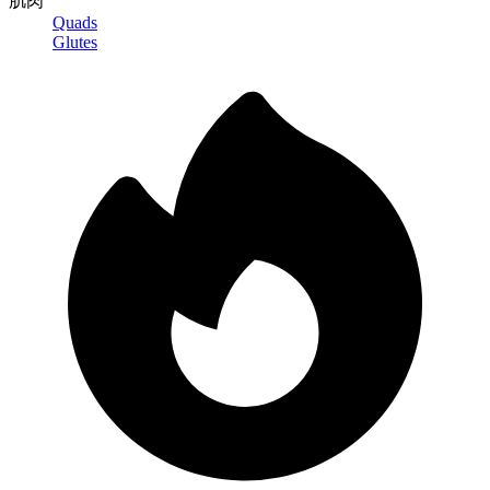
肌肉
Quads
Glutes