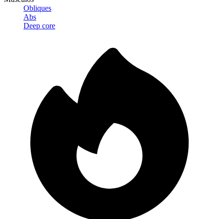
Obliques
Abs
Deep core