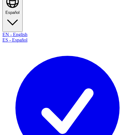
Español
EN
-
English
ES
-
Español