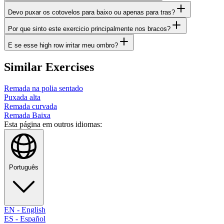
Devo puxar os cotovelos para baixo ou apenas para tras?
Por que sinto este exercicio principalmente nos bracos?
E se esse high row irritar meu ombro?
Similar Exercises
Remada na polia sentado
Puxada alta
Remada curvada
Remada Baixa
Esta página em outros idiomas:
Português
EN
-
English
ES
-
Español