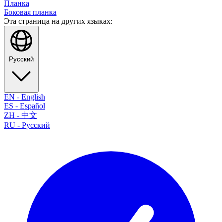
Планка
Боковая планка
Эта страница на других языках:
Русский
EN
-
English
ES
-
Español
ZH
-
中文
RU
-
Русский