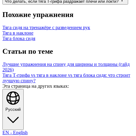
Что делать, если тяга Т-грифа раздражает плечи или локти?
Похожие упражнения
Тяга сидя на тренажёре с разведением рук
Тяга в наклоне
Тяга блока сидя
Статьи по теме
Лучшие упражнения на спину для ширины и толщины (гайд
2026)
Тяга Т-грифа vs тяга в наклоне vs тяга блока сидя: что строит
лучшую спину?
Эта страница на других языках:
Русский
EN
-
English