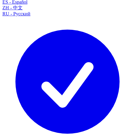
ES
-
Español
ZH
-
中文
RU
-
Русский