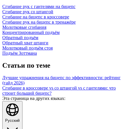
Сгибание рук с гантелями на бицепс
Сгибание рук со штангой
Сгибание на бицепс в кроссовере
Сгибание рук на бицепс в тренажёре
Молотковые сгибания
Концентрированный подъём
Обратный подъём
Обратный хват штанги
Молотковый подъём стоя
Подъём Зоттмана
Статьи по теме
Лучшие упражнения на бицепс по эффективности: рейтинг
(гайд 2026)
Сгибание в кроссовере vs со штангой vs с гантелями: что
строит больший бицепс?
Эта страница на других языках:
Русский