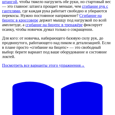
штангой
, чтобы тяжело нагрузить обе руки, но стартовый вес
— это главное: штанга прощает меньше, чем
сгибание рук с
гантелями
, где каждая рука работает свободно и убираются
перекосы. Нужно постоянное напряжение?
Сгибание на
бицепс в кроссовере
держит мышцу под нагрузкой по всей
амплитуде, а
сгибание на бицепс в тренажёре
фиксирует
осанку, чтобы новичок думал только о сокращении.
Для кого: от новичка, набирающего базовую силу рук, до
продвинутого, работающего над пиком и детализацией. Если
в плане просто «сгибание на бицепс» — это свободный
выбор: берите вариант под ваше оборудование и состояние
локтей.
Посмотреть все варианты этого упражнения
→