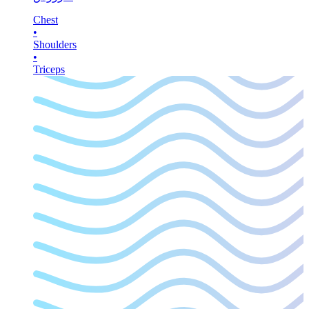
Chest
•
Shoulders
•
Triceps