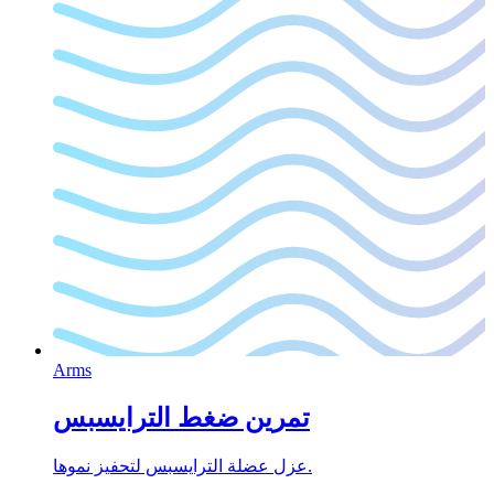
Arms
تمرين ضغط الترايسبس
عزل عضلة الترايسبس لتحفيز نموها.