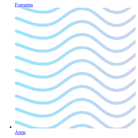
Forearms
Arms