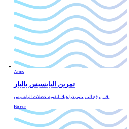
Arms
تمرين البايسبس بالبار
قم برفع البار بثني ذراعيك لتقوية عضلات البايسبس.
Biceps