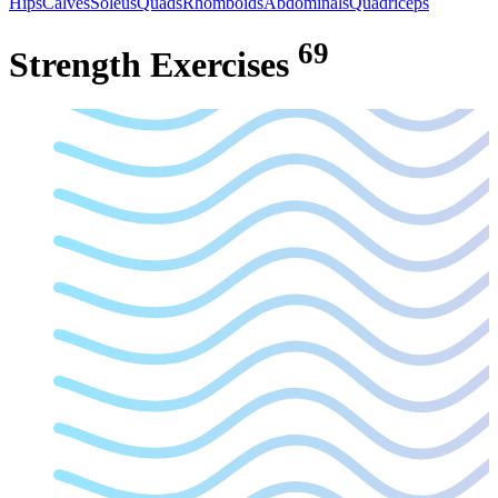
Hips
Calves
Soleus
Quads
Rhomboids
Abdominals
Quadriceps
69
Strength
Exercises