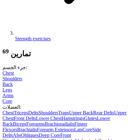
Strength exercises
69
تمارين
:
جزء الجسم
Chest
Shoulders
Back
Legs
Arms
Core
:
العضلات
Chest
Triceps
Delts
Shoulders
Traps
Upper Back
Rear Delts
Upper
Chest
Front Delts
Lower Chest
Hamstrings
Glutes
Lower
Back
Biceps
Forearms
Brachioradialis
Finger
Flexors
Brachialis
Forearm Extensors
Lats
Core
Side
Delts
Abs
Obliques
Deep Core
Front