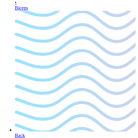
•
Biceps
Back