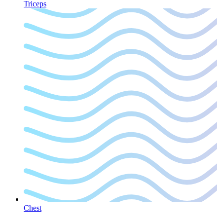
Triceps
Chest